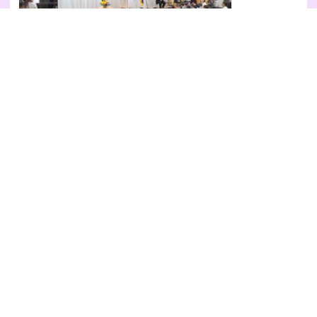
いっぱい走ろうね。いっぱい笑おうね。いっぱい歌おうね。
”やってみたい”を たくさん、たくさん みつけようね！
Prev
Ne
前のブログ
次のブログ
姉妹園
南光幼稚園
南光第二幼稚園
南光紫陽幼稚園
南光シオン幼稚園
成田中央幼稚園
もみじが丘幼稚園
南光のぞみ保育園