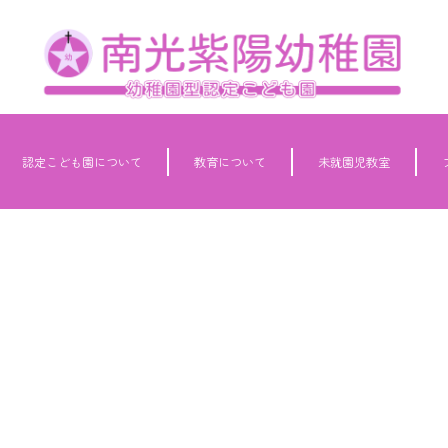
認定こども園について
教育について
未就園児教室