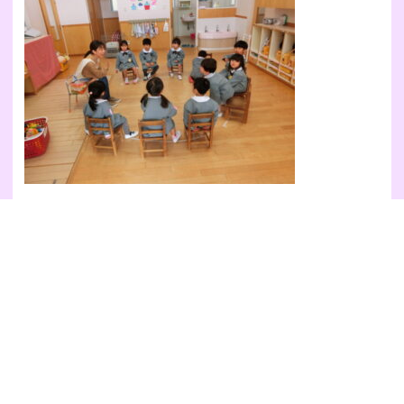
神様の大きな守りの中で子どもたちの心と体がすくすくと成長していく
ことを日々祈りながら、精一杯愛情を込めて保育にあたって参りますの
で、ご理解とご協力をどうぞよろしくお願い致します。
Prev
Ne
前のブログ
次のブログ