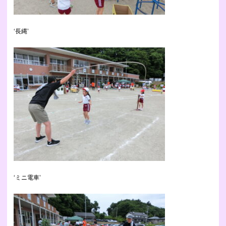
‘長縄’
‘ミニ電車’