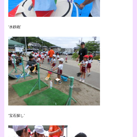
‘水鉄砲’
‘宝石探し’