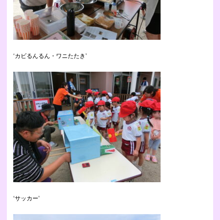
‘カビるんるん・ワニたたき’
‘サッカー’