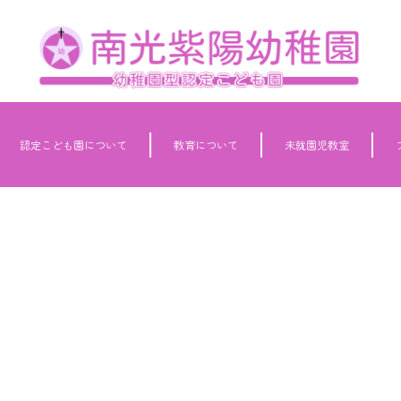
認定こども園について
教育について
未就園児教室