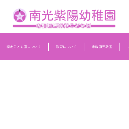
認定こども園について
教育について
未就園児教室